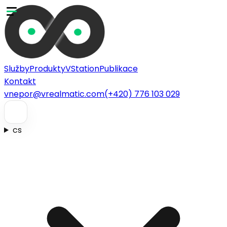
Služby
Produkty
VStation
Publikace
Kontakt
vnepor@vrealmatic.com
(+420) 776 103 029
cs