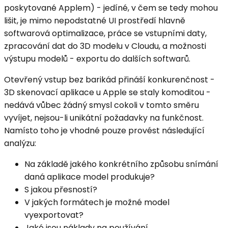
poskytované Applem) - jedíné, v čem se tedy mohou
lišit, je mimo nepodstatné UI prostředí hlavně
softwarová optimalizace, práce se vstupními daty,
zpracování dat do 3D modelu v Cloudu, a možnosti
výstupu modelů - exportu do dalších softwarů.
Otevřený vstup bez barikád přináší konkurenčnost -
3D skenovací aplikace u Apple se staly komoditou -
nedává vůbec žádný smysl cokoli v tomto směru
vyvíjet, nejsou-li unikátní požadavky na funkčnost.
Namísto toho je vhodné pouze provést následující
analýzu:
Na základě jakého konkrétního způsobu snímání
daná aplikace model produkuje?
S jakou přesností?
V jakých formátech je možné model
vyexportovat?
Jaké jsou náklady na používání