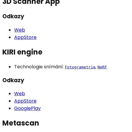
3D Scanner App
Odkazy
Web
AppStore
KIRI engine
Technologie snímání:
,
Fotogrametrie
NeRF
Odkazy
Web
AppStore
GooglePlay
Metascan