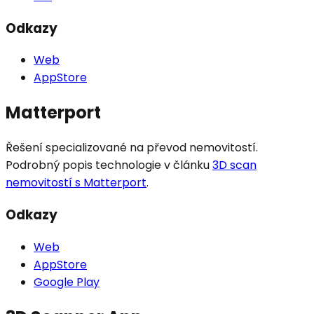
Odkazy
Web
AppStore
Matterport
Řešení specializované na převod nemovitostí.
Podrobný popis technologie v článku
3D scan
nemovitostí s Matterport
.
Odkazy
Web
AppStore
Google Play