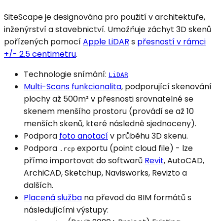
SiteScape je designována pro použití v architektuře,
inženýrství a stavebnictví. Umožňuje záchyt 3D skenů
pořízených pomocí
Apple LiDAR
s
přesností v rámci
+/- 2.5 centimetru
.
Technologie snímání:
LiDAR
Multi-Scans funkcionalita
, podporující skenování
plochy až 500m² v přesnosti srovnatelné se
skenem menšího prostoru (provádí se až 10
menších skenů, které následně sjednoceny).
Podpora
foto anotací
v průběhu 3D skenu.
Podpora
exportu (point cloud file) - lze
.rcp
přímo importovat do softwarů
Revit
, AutoCAD,
ArchiCAD, Sketchup, Navisworks, Revizto a
dalších.
Placená služba
na převod do BIM formátů s
následujícími výstupy: