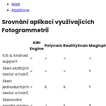
Web
AppStore
Srovnání aplikací využívajících
Fotogrammetrii
KIRI
Polycam
RealityScan
Magicpl
Engine
iOS & Android
✓
✓
✓
✓
support
Sken složitých
✓
✓
✓
?
textur a tvarů
Sken
jednoduchých
✓
X
X
?
textur a tvarů
Skenování
spodní strany
✓
✓
X
?