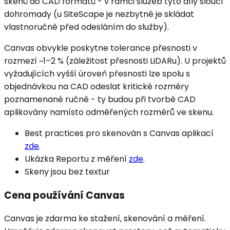
skenů do CAD formátů - v rámci služeb tyto díly sloučí
dohromady (u SiteScape je nezbytné je skládat
vlastnoručně před odesláním do služby).
Canvas obvykle poskytne tolerance přesnosti v
rozmezí ~1–2 % (záležitost přesnosti LiDARu). U projektů
vyžadujících vyšší úroveň přesnosti lze spolu s
objednávkou na CAD odeslat kritické rozměry
poznamenané ručně - ty budou při tvorbě CAD
aplikovány namísto odměřených rozměrů ve skenu.
Best practices pro skenován s Canvas aplikací
zde
.
Ukázka Reportu z měření
zde
.
Skeny jsou bez textur
Cena používání Canvas
Canvas je zdarma ke stažení, skenování a měření.