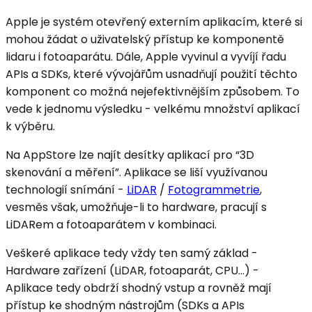
Apple je systém otevřený externím aplikacím, které si
mohou žádat o uživatelský přístup ke komponentě
lidaru i fotoaparátu. Dále, Apple vyvinul a vyvíjí řadu
APIs a SDKs, které vývojářům usnadňují použití těchto
komponent co možná nejefektivnějším způsobem. To
vede k jednomu výsledku - velkému množství aplikací
k výběru.
Na AppStore lze najít desítky aplikací pro “3D
skenování a měření”. Aplikace se liší využívanou
technologií snímání -
LiDAR
/
Fotogrammetrie
,
vesměs však, umožňuje-li to hardware, pracují s
LiDARem a fotoaparátem v kombinaci.
Veškeré aplikace tedy vždy ten samý základ -
Hardware zařízení (LiDAR, fotoaparát, CPU…) -
Aplikace tedy obdrží shodný vstup a rovněž mají
přístup ke shodným nástrojům (SDKs a APIs