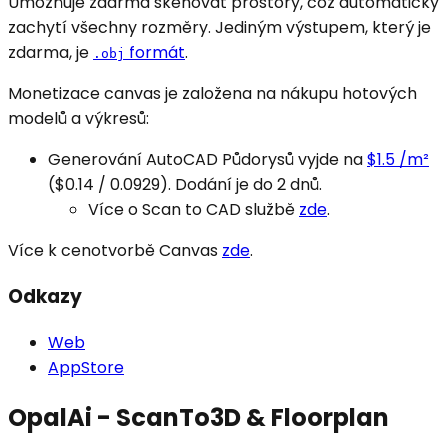
Umožňuje zdarma skenovat prostory, což automaticky
zachytí všechny rozměry. Jediným výstupem, který je
zdarma, je
formát
.
.obj
Monetizace canvas je založena na nákupu hotových
modelů a výkresů:
Generování AutoCAD Půdorysů vyjde na
$1.5 /m²
($0.14 / 0.0929). Dodání je do 2 dnů.
Více o Scan to CAD službě
zde
.
Více k cenotvorbě Canvas
zde
.
Odkazy
Web
AppStore
OpalAi - ScanTo3D & Floorplan