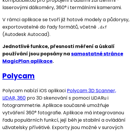
kompatibilitou pro propojení s dalšími zařízeními -
laserovými dálkoměry, 360° i termálními kamerami.
V rámci aplikace se tvoří již hotové modely a půdorysy,
exportovatelné do řady formátů, včetně
.dxf
(Autodesk Autocad).
Jednotlivé funkce, přesnosti měření a úskalí
používání jsou popsány na
samostatné stránce
MagicPlan aplikace
.
Polycam
Polycam nabízí iOS aplikaci
Polycam 3D Scanner,
LiDAR, 360
pro 3D skenování s pomoci LiDARu i
fotogrammetrie. Aplikace současně umožňuje
vytváření 360° fotografie. Aplikace má integrovanou
řadu populárních funkcí, její běh je stabilní a ovládání
uživatelsky přívětivé. Exporty jsou možné v surových