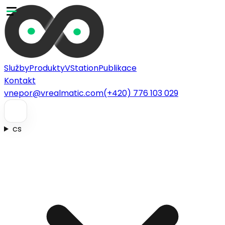
Služby
Produkty
VStation
Publikace
Kontakt
vnepor@vrealmatic.com
(+420) 776 103 029
cs