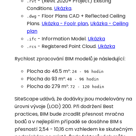
- (Revit 2020+ Project) Existing
.rvt
Conditions.
Ukázka
.
- Floor Plans CAD + Reflected Ceiling
.dwg
Plans.
Ukázka - Foolr plan
,
Ukázka - Ceiling
plan
- Information Model.
Ukázka
.ifc
- Registered Point Cloud.
Ukázka
.rcs
Rychlost zpracování BIM modelů je následující:
Plocha do 46.5 m²:
24 - 96 hodin
Plocha do 93 m²:
48 - 96 hodin
Plocha do 279 m²:
72 - 120 hodin
SiteScape udává, že dodávky jsou modelovány na
úrovni vývoje (LOD) 200. Při dodržení Best
practices, BIM bude zrcadlit přesnost mračna
bodů a v nejlepším případě se dosáhne BIM s
přesností 2,54 - 10,16 cm vzhledem ke skutečným