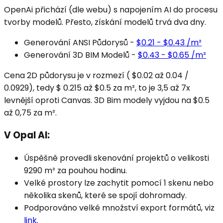
OpenAi přichází (dle webu) s napojením AI do procesu
tvorby modelů. Přesto, získání modelů trvá dva dny.
Generování ANSI Půdorysů -
$0.21 - $0.43 /m²
Generování 3D BIM Modelů -
$0.43 - $0.65 /m²
Cena 2D půdorysu je v rozmezí ( $0.02 až 0.04 /
0.0929), tedy $ 0.215 až $0.5 za m², to je 3,5 až 7x
levnější oproti Canvas. 3D Bim modely vyjdou na $0.5
až 0,75 za m².
V Opal AI:
Úspěšně provedli skenování projektů o velikosti
9290 m² za pouhou hodinu.
Velké prostory lze zachytit pomocí 1 skenu nebo
několika skenů, které se spojí dohromady.
Podporováno velké množství export formátů, viz
link
.