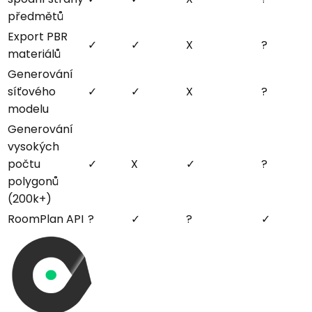
předmětů
Export PBR
✓
✓
X
?
materiálů
Generování
síťového
✓
✓
X
?
modelu
Generování
vysokých
počtu
✓
X
✓
?
polygonů
(200k+)
RoomPlan API
?
✓
?
✓