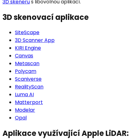
3D skeneru
s libovolnou aplikací.
3D skenovací aplikace
SiteScape
3D Scanner App
KIRI Engine
Canvas
Metascan
Polycam
Scaniverse
RealityScan
Luma AI
Matterport
Modelar
Opal
Aplikace využívající Apple LiDAR: