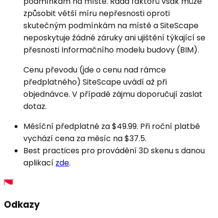
podmínkám na místě. Řada faktorů však může
způsobit větší míru nepřesnosti oproti
skutečným podmínkám na místě a SiteScape
neposkytuje žádné záruky ani ujištění týkající se
přesnosti Informačního modelu budovy (BIM).
Cenu převodu (jde o cenu nad rámce
předplatného) SiteScape uvádí až při
objednávce. V případě zájmu doporučují zaslat
dotaz.
Měsíční předplatné za $49.99. Při roční platbě
vychází cena za měsíc na $37.5.
Best practices pro provádění 3D skenu s danou
aplikací
zde
.
Odkazy